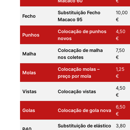
Macaco 60
€
Substituição Fecho
10,00
Fecho
Macaco 95
€
Colocação de punhos
4,50
Punhos
novos
€
Colocação de malha
7,50
Malha
nos coletes
€
Colocação molas –
1,25
Molas
preço por mola
€
4,50
Vistas
Colocação vistas
€
6,50
Golas
Colocação de gola nova
€
Substituição de elástico
3,80
P40