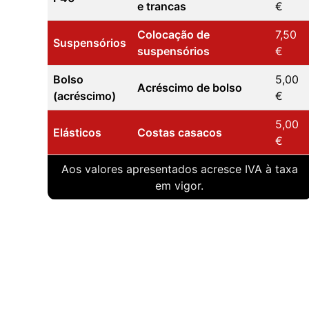
e trancas
€
Colocação de
7,50
Suspensórios
suspensórios
€
Bolso
5,00
Acréscimo de bolso
(acréscimo)
€
5,00
Elásticos
Costas casacos
€
Aos valores apresentados acresce IVA à taxa
em vigor.