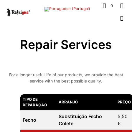
0
Repair Services
For a longer useful life of our products, we provide the best
service with the best possible quality.
TIPO DE
ARRANJO
PREÇO
REPARAÇÃO
Substituição Fecho
5,50
Fecho
Colete
€